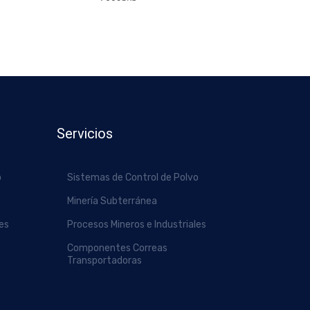
Servicios
o
Sistemas de Control de Polvo
Minería Subterránea
les
Procesos Mineros e Industriales
Componentes Correas
Transportadoras