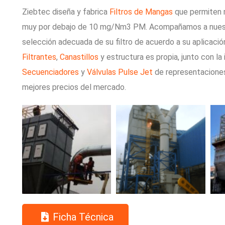
Ziebtec diseña y fabrica
Filtros de Mangas
que permiten r
muy por debajo de 10 mg/Nm3 PM. Acompañamos a nuestro
Filtrantes
,
Canastillos
y estructura es propia, junto con 
Secuenciadores
y
Válvulas Pulse Jet
de representaciones 
mejores precios del mercado.
Ficha Técnica