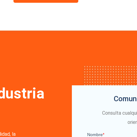
dustria
Comuní
Consulta cualqu
orie
idad, la