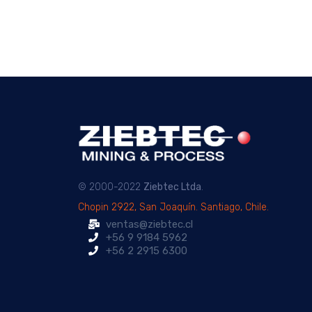
© 2000-2022
Ziebtec Ltda
.
Chopin 2922, San Joaquín. Santiago, Chile.
ventas@ziebtec.cl
+56 9 9184 5962
+56 2 2915 6300