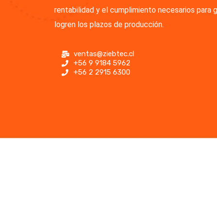
rentabilidad y el cumplimiento necesarios para g
logren los plazos de producción.
ventas@ziebtec.cl
+56 9 9184 5962
+56 2 2915 6300