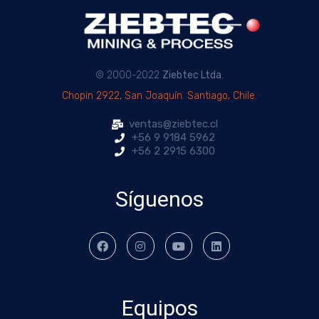
© 2000-2022
Ziebtec Ltda
.
Chopin 2922, San Joaquín. Santiago, Chile.
ventas@ziebtec.cl
+56 9 9184 5962
+56 2 2915 6300
Síguenos
Equipos