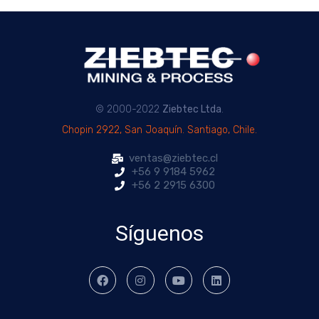
© 2000-2022
Ziebtec Ltda
.
Chopin 2922, San Joaquín. Santiago, Chile.
ventas@ziebtec.cl
+56 9 9184 5962
+56 2 2915 6300
Síguenos